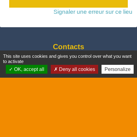
Signaler une erreur sur ce lieu
Contacts
This site uses cookies and gives you control over what you want
Commune de Saint-Drézéry
to activate
Place Cambacérès
OK, accept all
Deny all cookies
Personalize
34160 Saint-Drézéry - FRANCE
+33 4 67 86 90 87
E-mail secrétariat :
mairie.saint.drezery@wanadoo.fr
Horaires
: du lundi au jeudi : 8h30 à 12h15 et
14h30 à 18h00
Vendredi
: 8h30 à 12h15 et 14h30 à 17h00