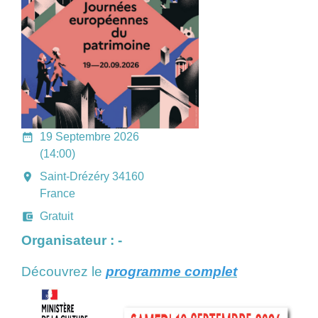
date_range
19 Septembre 2026
(14:00)
room
Saint-Drézéry 34160
France
account_balance_wallet
Gratuit
Organisateur : -
Découvrez le
programme complet