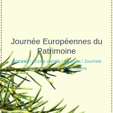
Journée Européennes du
Patrimoine
Accueil
Accès rapide
Agenda
Journée
/
/
/
Européennes du Patrimoine