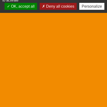
to activate
OK, accept all
Deny all cookies
Personalize
Contacts
Commune de Saint-Drézéry
Place Cambacérès
34160 Saint-Drézéry - FRANCE
+33 4 67 86 90 87
E-mail secrétariat :
mairie.saint.drezery@wanadoo.fr
Horaires
: du lundi au jeudi : 8h30 à 12h15 et
14h30 à 18h00
Vendredi
: 8h30 à 12h15 et 14h30 à 17h00