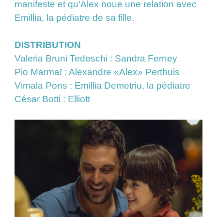
manifeste et qu'Alex noue une relation avec
Emillia, la pédiatre de sa fille.
DISTRIBUTION
Valeria Bruni Tedeschi : Sandra Ferney
Pio Marmaï : Alexandre «Alex» Perthuis
Vimala Pons : Emillia Demetriu, la pédiatre
César Botti : Elliott