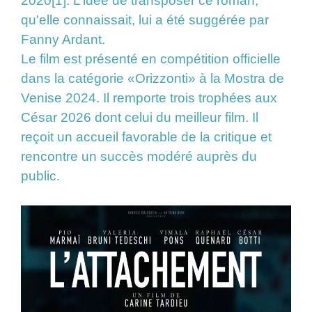
2020[1]. L’idée de transposer ce roman,
qu'elle connaissait, lui a été suggérée par
Fanny Ardant.
Le film est présenté en compétition officielle
dans la catégorie «Orizzonti» à la Mostra de
Venise 2024. Il remporte trois trophées aux
César 2026 dont celui du meilleur film. Il
reçoit un accueil favorable de la critique et
rencontre un succès modéré auprès du
public.