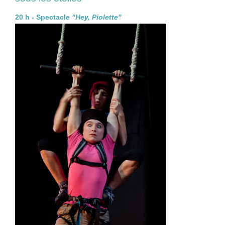
20 h - Spectacle
"Hey, Piolette"