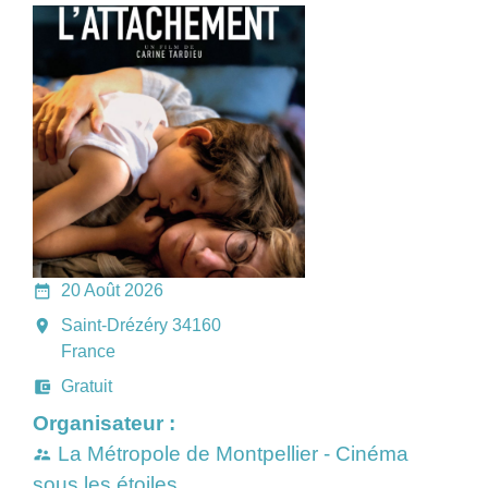
date_range
20 Août 2026
room
Saint-Drézéry 34160
France
account_balance_wallet
Gratuit
Organisateur :
La Métropole de Montpellier - Cinéma
supervisor_account
sous les étoiles