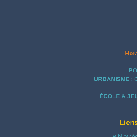
Hora
PO
URBANISME
: 
ÉCOLE & JE
Lien
Bibliothè